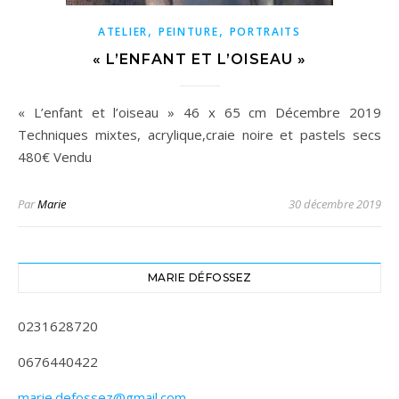
,
,
ATELIER
PEINTURE
PORTRAITS
« L’ENFANT ET L’OISEAU »
« L’enfant et l’oiseau » 46 x 65 cm Décembre 2019
Techniques mixtes, acrylique,craie noire et pastels secs
480€ Vendu
Par
Marie
30 décembre 2019
MARIE DÉFOSSEZ
0231628720
0676440422
marie.defossez@gmail.com