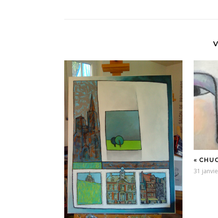
V
« CHU
31 janvi