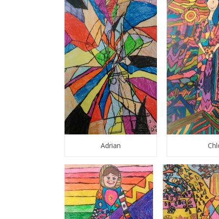
Adrian
Chl