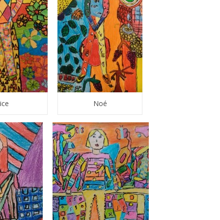
ice
Noé