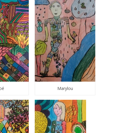
oé
Marylou